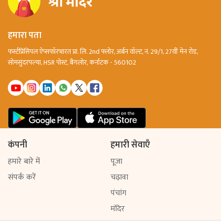
हमारा पता
फर्स्टप्रिंसिपल ऐप्सफॉरभारत प्रा. लि. 2nd फ्लोर, अर्बन वॉल्ट, नं. 29/1, 27वीं मेन रोड,
सोमसुंदरपल्या, HSR पोस्ट, बैंगलोर, कर्नाटक - 560102
कंपनी
हमारी सेवाएँ
हमारे बारे में
पूजा
संपर्क करें
चढ़ावा
पंचांग
मंदिर