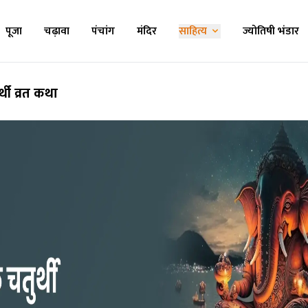
पूजा
चढ़ावा
पंचांग
मंदिर
साहित्य
ज्योतिषी भंडार
थी व्रत कथा