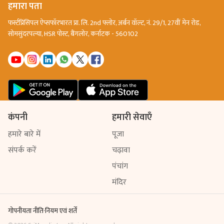
हमारा पता
फर्स्टप्रिंसिपल ऐप्सफॉरभारत प्रा. लि. 2nd फ्लोर, अर्बन वॉल्ट, नं. 29/1, 27वीं मेन रोड,
सोमसुंदरपल्या, HSR पोस्ट, बैंगलोर, कर्नाटक - 560102
कंपनी
हमारी सेवाएँ
हमारे बारे में
पूजा
संपर्क करें
चढ़ावा
पंचांग
मंदिर
गोपनीयता नीति
·
नियम एवं शर्तें