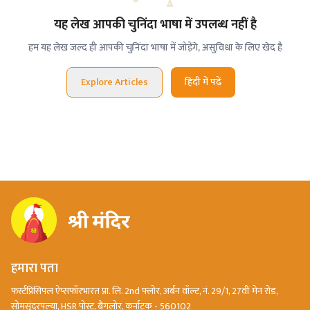
यह लेख आपकी चुनिंदा भाषा में उपलब्ध नहीं है
हम यह लेख जल्द ही आपकी चुनिंदा भाषा में जोड़ेंगे, असुविधा के लिए खेद है
Explore Articles
हिंदी में पढ़ें
हमारा पता
फर्स्टप्रिंसिपल ऐप्सफॉरभारत प्रा. लि. 2nd फ्लोर, अर्बन वॉल्ट, नं. 29/1, 27वीं मेन रोड,
सोमसुंदरपल्या, HSR पोस्ट, बैंगलोर, कर्नाटक - 560102