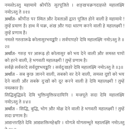
नमस्तेऽस्तु महामाये श्रीपीठे सुरपूजिते । शङ्खचक्रगदाहस्ते महालक्ष्मि
नमोऽस्तु ते ॥१॥
अर्थात
- श्रीपीठ पर स्थित और देवताओं द्वारा पूजित होने वाली हे महामाये !
तुम्हें प्रमाण है। हाथ में चक्र, शंख और गदा धारण करने वाली हे महालक्ष्मी !
तुम्हें प्रणाम है।
नमस्ते गरुडारूढे कोलासुरभयङ्करि । सर्वपापहरे देवि महालक्ष्मि नमोऽस्तु ते ॥
२॥
अर्थात
- गरुड़ पर आरूढ़ हो कोलासुर को भय देने वाली और समस्त पापों
को हरने वाली, हे भगवती महालक्ष्मी ! तुम्हें प्रणाम है।
सर्वज्ञे सर्ववरदे सर्वदुष्टभयङ्करि । सर्वदुःखहरे देवि महालक्ष्मि नमोऽस्तु ते ॥३॥
अर्थात
- सब कुछ जानने वाली, सबको वर देने वाली, समस्त दुष्टों को भय
देने वाली और सबके दुःखों को दूर करने वाली हे देवि महालक्ष्मी ! तुम्हें
नमस्कार है।
सिद्धिबुद्धिप्रदे देवि भुक्तिमुक्तिप्रदायिनि । मन्त्रपूते सदा देवि महालक्ष्मि
नमोऽस्तु ते ॥४॥
अर्थात
- सिद्धि, बुद्धि, भोग और मोक्ष देने वाली हे भगवती महालक्ष्मी ! तुम्हें
सदा प्रणाम है।
आद्यन्तरहिते देवि आद्यशक्तिमहेश्वरि । योगजे योगसम्भूते महालक्ष्मि नमोऽस्तु