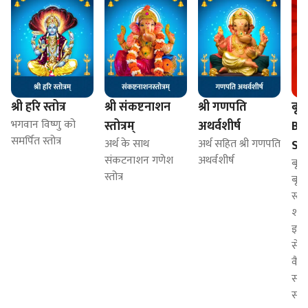
श्री हरि स्तोत्र
श्री संकष्टनाशन
श्री गणपति
बृहस
भगवान विष्णु को
स्तोत्रम्
अथर्वशीर्ष
Br
समर्पित स्तोत्र
अर्थ के साथ
अर्थ सहित श्री गणपति
St
संकटनाशन गणेश
अथर्वशीर्ष
बृहस
स्तोत्र
बृहस
स्तु
शक्त
इसक
से ज
वैभ
सका
संचा