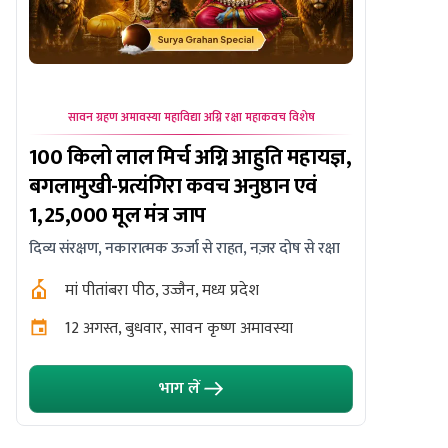
सावन ग्रहण अमावस्या महाविद्या अग्नि रक्षा महाकवच विशेष
सावन सोम
100 किलो लाल मिर्च अग्नि आहुति महायज्ञ,
ओंकारेश्
बगलामुखी-प्रत्यंगिरा कवच अनुष्ठान एवं
महानुष्ठा
1,25,000 मूल मंत्र जाप
साथ पंचा
दिव्य संरक्षण, नकारात्मक ऊर्जा से राहत, नज़र दोष से रक्षा
उत्तम स्वास्थ
मां पीतांबरा पीठ, उज्जैन, मध्य प्रदेश
ओंकारे
पौड़ी
12 अगस्त, बुधवार, सावन कृष्ण अमावस्या
10 अग
भाग लें