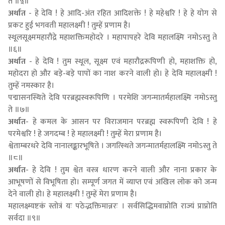
ते ॥५॥
अर्थात
- हे देवि ! हे आदि-अंत रहित आदिशक्ते ! हे महेश्वरि ! हे हे योग से
प्रकट हुई भगवती महालक्ष्मी ! तुम्हें प्रणाम है।
स्थूलसूक्ष्ममहारौद्रे महाशक्तिमहोदरे । महापापहरे देवि महालक्ष्मि नमोऽस्तु ते
॥६॥
अर्थात
- हे देवि ! तुम स्थूल, सूक्ष्म एवं महारौद्ररूपिणी हो, महाशक्ति हो,
महोदरा हो और बड़े-बड़े पापों का नाश करने वाली हो। हे देवि महालक्ष्मी !
तुम्हें नमस्कार है।
पद्मासनस्थिते देवि परब्रह्मस्वरूपिणि । परमेशि जगन्मातर्महालक्ष्मि नमोऽस्तु
ते ॥७॥
अर्थात
- हे कमल के आसन पर विराजमान परब्रह्म स्वरूपिणी देवि ! हे
परमेश्वरि ! हे जगदम्ब ! हे महालक्ष्मी ! तुम्हें मेरा प्रणाम है।
श्वेताम्बरधरे देवि नानालङ्कारभूषिते । जगत्स्थिते जगन्मातर्महालक्ष्मि नमोऽस्तु ते
॥८॥
अर्थात
- हे देवि ! तुम श्वेत वस्त्र धारण करने वाली और नाना प्रकार के
आभूषणों से विभूषिता हो। सम्पूर्ण जगत में व्याप्त एवं अखिल लोक को जन्म
देने वाली हो। हे महालक्ष्मी ! तुम्हें मेरा प्रणाम है।
महालक्ष्म्यष्टकं स्तोत्रं यः पठेद्भक्तिमान्नरः । सर्वसिद्धिमवाप्नोति राज्यं प्राप्नोति
सर्वदा ॥९॥