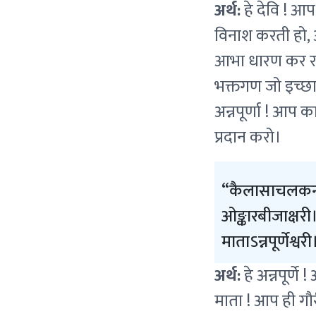
अर्थ:
हे देवि ! आप
विनाश करती हो, आप
आभा धारण कर रखी 
भक्तगण जो इच्छा 
अन्नपूर्णा ! आप 
प्रदान करो।
कैलासाचलकन्द
ओङ्कारबीजाक्षरी
माताऽन्नपूर्णेश्व
अर्थ:
हे अन्नपूर्ण
माता ! आप ही गौर