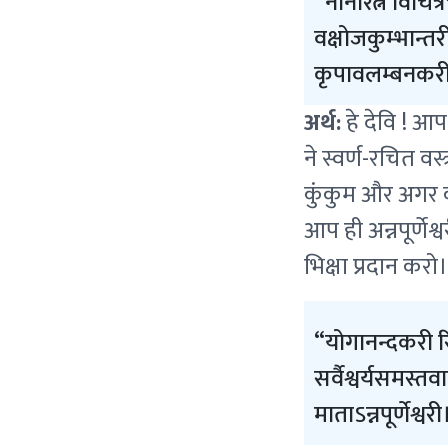
नानारत्न विचित
वक्षोजकुम्भान्त
कृपावलम्बनकरी म
अर्थ:
हे देवि ! आप
ने स्वर्ण-रचित वस्
कुंकुम और अगर क
आप ही अन्नपूर्णे
भिक्षा प्रदान करो।
योगानन्दकरी रि
सर्वैश्वर्यसमस्त
माताऽन्नपूर्णेश्व