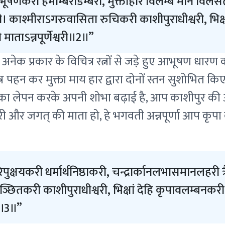
्रभूषणकरी हेमाम्बराडम्बरी, मुक्ताहार विलम्ब मान विलस
री। काश्मीराऽगरुवासिता रुचिकरी काशीपुराधीश्वरी, भिक्षा
ाताऽन्नपूर्णेश्वरी॥2॥
 अनेक प्रकार के विचित्र रत्नों से जड़े हुए आभूषण धार
त्र पहन कर मुक्ता माय हार द्वारा दोनों स्तन सुशोभित किए 
ा लेपन करके अपनी शोभा बढ़ाई है, आप काशीपुर की अध
श्वरी और जगत् की माता हो, हे भगवती अन्नपूर्णा आप कृ
पुक्षयकरी धर्मार्थनिष्ठाकरी, चन्द्रार्कानलभासमानलहरी त्
वाञ्छितकरी काशीपुराधीश्वरी, भिक्षां देहि कृपावलम्बनकरी
री॥3॥