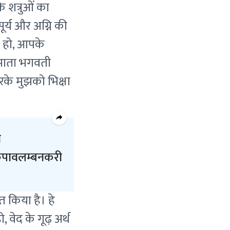
 शत्रुओं का
सूर्य और अग्नि की
ी हो, आपके
े माता भगवती
रके मुझको भिक्षा
ी
ि कृपावलम्बनकरी
त किया है। हे
वेद के गूढ़ अर्थ