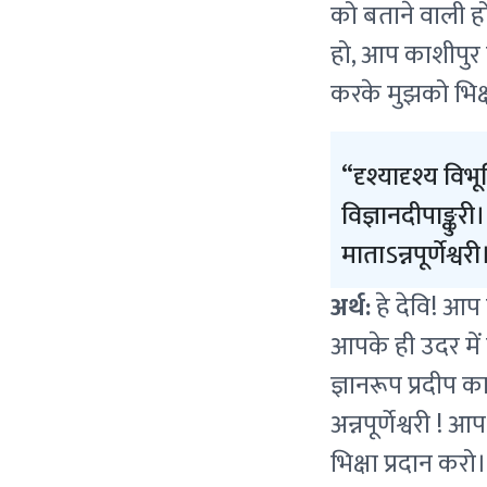
को बताने वाली ह
हो, आप काशीपुर क
करके मुझको भिक्ष
दृश्यादृश्य वि
विज्ञानदीपाङ्कुर
माताऽन्नपूर्णेश्व
अर्थ:
हे देवि! आप ह
आपके ही उदर में 
ज्ञानरूप प्रदीप क
अन्नपूर्णेश्वरी 
भिक्षा प्रदान करो।