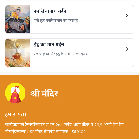
कालियानाग मर्दन
कैसे हुआ कालियानाग का घमंड दूर
इंद्र का मान मर्दन
पढ़ें श्रीकृष्ण और इंद्र के अभिमान का रहस्य
हमारा पता
फर्स्टप्रिंसिपल ऐप्सफॉरभारत प्रा. लि. 2nd फ्लोर, अर्बन वॉल्ट, नं. 29/1, 27वीं मेन रोड,
सोमसुंदरपल्या, HSR पोस्ट, बैंगलोर, कर्नाटक - 560102