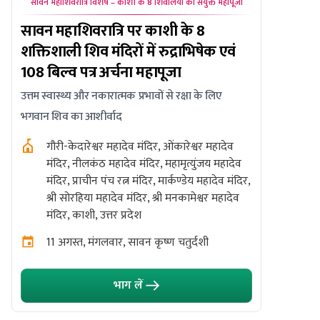
सावन महाशिवरात्रि विशेष – काशी के 8 शिवालयों की संयुक्त महापूजा
सावन सोम
सावन महाशिवरात्रि पर काशी के 8
ओंकारेश्
शक्तिशाली शिव मंदिरों में रुद्राभिषेक एवं
महानुष्ठा
108 बिल्व पत्र अर्चना महापूजा
साथ पंचा
उत्तम स्वास्थ्य और नकारात्मक प्रभावों से रक्षा के लिए
उत्तम स्वास्थ
भगवान शिव का आशीर्वाद
ओंकारे
पौड़ी
गौरी-केदारेश्वर महादेव मंदिर, ओंकारेश्वर महादेव
मंदिर, नीलकंठ महादेव मंदिर, महामृत्युंजय महादेव
10 अग
मंदिर, प्राचीन पंच रत्न मंदिर, मार्कण्डेय महादेव मंदिर,
श्री सोरहिया महादेव मंदिर, श्री मनकामेश्वर महादेव
मंदिर, काशी, उत्तर प्रदेश
11 अगस्त, मंगलवार, सावन कृष्ण चतुर्दशी
भाग लें