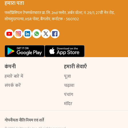
हमारा पता
फर्स्टप्रिंसिपल ऐप्सफॉरभारत प्रा. लि. 2nd फ्लोर, अर्बन वॉल्ट, नं. 29/1, 27वीं मेन रोड,
सोमसुंदरपल्या, HSR पोस्ट, बैंगलोर, कर्नाटक - 560102
कंपनी
हमारी सेवाएँ
हमारे बारे में
पूजा
संपर्क करें
चढ़ावा
पंचांग
मंदिर
गोपनीयता नीति
·
नियम एवं शर्तें