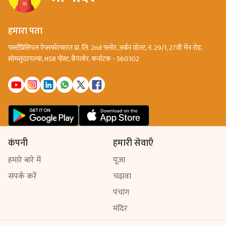
हमारा पता
फर्स्टप्रिंसिपल ऐप्सफॉरभारत प्रा. लि. 2nd फ्लोर, अर्बन वॉल्ट, नं. 29/1, 27वीं मेन रोड,
सोमसुंदरपल्या, HSR पोस्ट, बैंगलोर, कर्नाटक - 560102
कंपनी
हमारी सेवाएँ
हमारे बारे में
पूजा
संपर्क करें
चढ़ावा
पंचांग
मंदिर