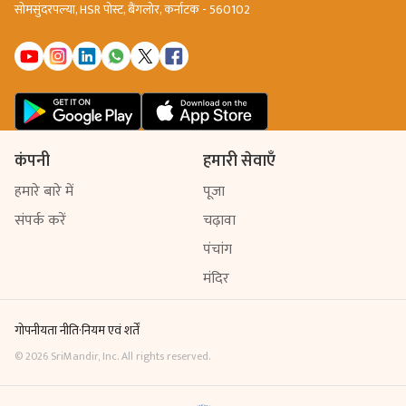
सोमसुंदरपल्या, HSR पोस्ट, बैंगलोर, कर्नाटक - 560102
कंपनी
हमारी सेवाएँ
हमारे बारे में
पूजा
संपर्क करें
चढ़ावा
पंचांग
मंदिर
गोपनीयता नीति
·
नियम एवं शर्तें
©
2026
SriMandir, Inc. All rights reserved.