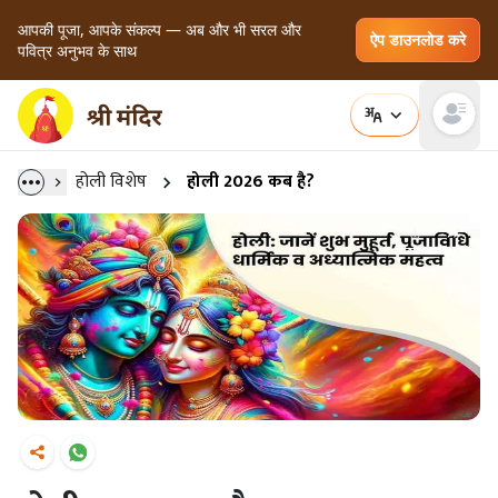
आपकी पूजा, आपके संकल्प — अब और भी सरल और
ऐप डाउनलोड करे
पवित्र अनुभव के साथ
Open main
होली विशेष
होली 2026 कब है?
डाउनलोड
साझा करें