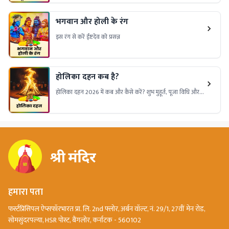
भगवान और होली के रंग
इस रंग से करें ईष्टदेव को प्रसन्न
होलिका दहन कब है?
होलिका दहन 2026 में कब और कैसे करें? शुभ मुहूर्त, पूजा विधि और
पौराणिक कथा की पूरी जानकारी यहाँ पढ़ें!
हमारा पता
फर्स्टप्रिंसिपल ऐप्सफॉरभारत प्रा. लि. 2nd फ्लोर, अर्बन वॉल्ट, नं. 29/1, 27वीं मेन रोड,
सोमसुंदरपल्या, HSR पोस्ट, बैंगलोर, कर्नाटक - 560102