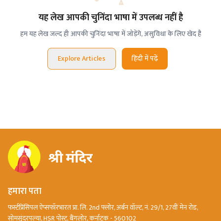
यह लेख आपकी चुनिंदा भाषा में उपलब्ध नहीं है
हम यह लेख जल्द ही आपकी चुनिंदा भाषा में जोड़ेंगे, असुविधा के लिए खेद है
Explore Articles
हिंदी में पढ़ें
हमारा पता
फर्स्टप्रिंसिपल ऐप्सफॉरभारत प्रा. लि. 2nd फ्लोर, अर्बन वॉल्ट, नं. 29/1, 27वीं मेन रोड,
सोमसुंदरपल्या, HSR पोस्ट, बैंगलोर, कर्नाटक - 560102