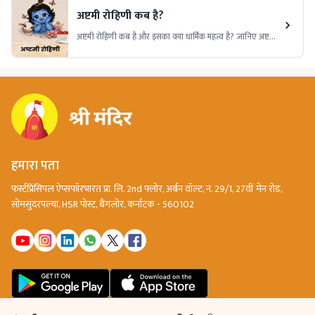
अष्टमी रोहिणी कब है?
अष्टमी रोहिणी कब है और इसका क्या धार्मिक महत्व है? जानिए अष्टमी
रोहिणी व्रत की तिथि, पूजा का शुभ समय, भगवान श्रीकृष्ण से जुड़ी
मान्यताएं, पूजा विधि और इस पावन पर्व की संपूर्ण जानकारी।
हमारा पता
फर्स्टप्रिंसिपल ऐप्सफॉरभारत प्रा. लि. 2nd फ्लोर, अर्बन वॉल्ट, नं. 29/1, 27वीं मेन रोड,
सोमसुंदरपल्या, HSR पोस्ट, बैंगलोर, कर्नाटक - 560102