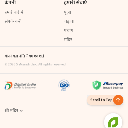
कंपनी
हमारी सेवाएँ
हमारे बारे में
पूजा
संपर्क करें
चढ़ावा
पंचांग
मंदिर
गोपनीयता नीति
·
नियम एवं शर्तें
©
2026
SriMandir, Inc. All rights reserved.
Scroll to Top
श्री मंदिर
Online Puja एक डिजिटल सेवा है, जिसके माध्यम से आप घर बैठे ही मंदिर में विधि-