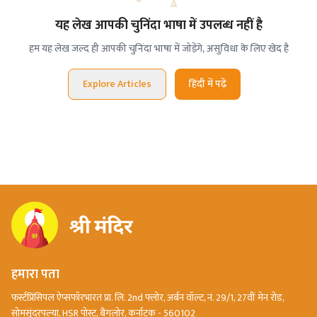
यह लेख आपकी चुनिंदा भाषा में उपलब्ध नहीं है
हम यह लेख जल्द ही आपकी चुनिंदा भाषा में जोड़ेंगे, असुविधा के लिए खेद है
Explore Articles
हिंदी में पढ़ें
हमारा पता
फर्स्टप्रिंसिपल ऐप्सफॉरभारत प्रा. लि. 2nd फ्लोर, अर्बन वॉल्ट, नं. 29/1, 27वीं मेन रोड,
सोमसुंदरपल्या, HSR पोस्ट, बैंगलोर, कर्नाटक - 560102