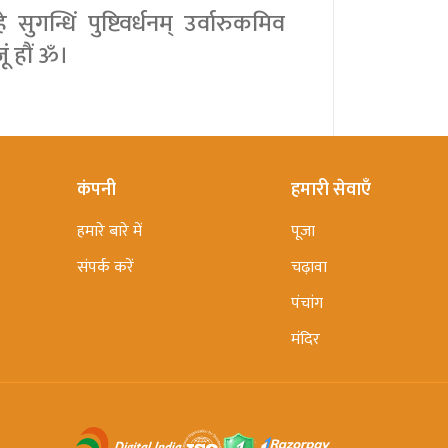
सुगन्धिं पुष्टिवर्धनम् उर्वारुकमिव
जूं हौं ॐ।
कंपनी
हमारी सेवाएँ
हमारे बारे में
पूजा
संपर्क करें
चढ़ावा
पंचांग
मंदिर