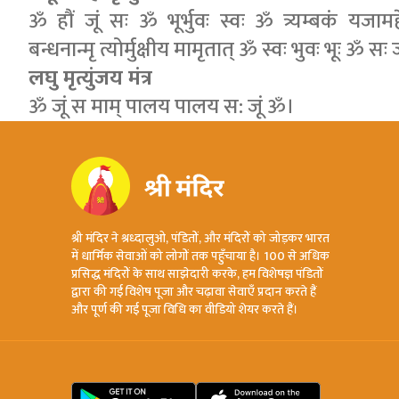
ॐ हौं जूं सः ॐ भूर्भुवः स्वः ॐ त्र्यम्बकं यजामहे 
बन्धनान्मृ त्योर्मुक्षीय मामृतात् ॐ स्वः भुवः भूः ॐ सः 
लघु मृत्युंजय मंत्र
ॐ जूं स माम् पालय पालय स: जूं ॐ।
श्री मंदिर ने श्रध्दालुओ, पंडितों, और मंदिरों को जोड़कर भारत
में धार्मिक सेवाओं को लोगों तक पहुँचाया है। 100 से अधिक
प्रसिद्ध मंदिरों के साथ साझेदारी करके, हम विशेषज्ञ पंडितों
द्वारा की गई विशेष पूजा और चढ़ावा सेवाएँ प्रदान करते हैं
और पूर्ण की गई पूजा विधि का वीडियो शेयर करते हैं।