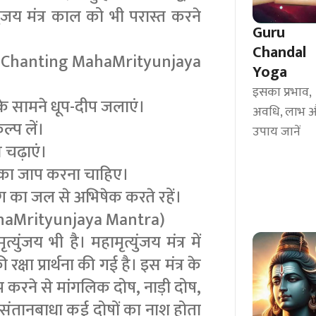
युंजय मंत्र काल को भी परास्त करने
Guru
Chandal
ss of Chanting MahaMrityunjaya
Yoga
इसका प्रभाव,
 के सामने धूप-दीप जलाएं।
अवधि, लाभ 
्‍प लें।
उपाय जानें
र चढ़ाएं।
्र का जाप करना चाहिए।
ग का जल से अभिषेक करते रहें।
f MahaMrityunjaya Mantra)
ंजय भी है। महामृत्युंजय मंत्र में
्षा प्रार्थना की गई है। इस मंत्र के
 जप करने से मांगलिक दोष, नाड़ी दोष,
ाश, संतानबाधा कई दोषों का नाश होता