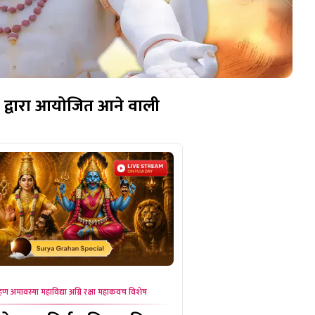
िर द्वारा आयोजित आने वाली
हण अमावस्या महाविद्या अग्नि रक्षा महाकवच विशेष
सावन सोमवार एवं राहु नक्षत्र का 