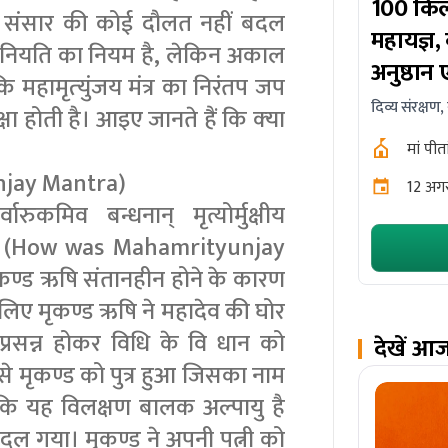
100 किलो
जिसे संसार की कोई दौलत नहीं बदल
महायज्ञ,
 यह नियति का नियम है, लेकिन अकाल
अनुष्ठान 
 महामृत्‍युंजय मंत्र का निरंतप जप
दिव्य संरक्षण,
ा होती है। आइए जानते हैं कि क्‍या
मां पीत
yunjay Mantra)
12 अगस
वारुकमिव बन्धनान् मृत्योर्मुक्षीय
्‍पत्ति (How was Mahamrityunjay
ण्ड ऋषि संतानहीन होने के कारण
 इसलिए मृकण्ड ऋषि ने महादेव की घोर
्रसन्न होकर विधि के वि धान को
देखें आ
े मृकण्ड को पुत्र हुआ जिसका नाम
या कि यह विलक्षण बालक अल्पायु है
 बदल गया। मृकण्ड ने अपनी पत्नी को