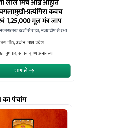
 लाल मिर्च अग्नि आहुति
ओंकारेश्वर में 10,08
 बगलामुखी-प्रत्यंगिरा कवच
महानुष्ठान एवं 18,000
एवं 1,25,000 मूल मंत्र जाप
साथ पंचामृत रुद्राभि
 नकारात्मक ऊर्जा से राहत, नज़र दोष से रक्षा
उत्तम स्वास्थ्य, धन, समृद्धि, राहु
ांबरा पीठ, उज्जैन, मध्य प्रदेश
ओंकारेश्वर ज्योतिर्लिंग, र
पौड़ी
्त, बुधवार, सावन कृष्ण अमावस्या
10 अगस्त, सोमवार, सावन
भाग लें
भाग लें
ज का पंचांग