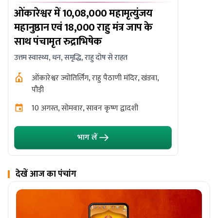
ओंकारेश्वर में 10,08,000 महामृत्युंजय
सावन शिवर
महानुष्ठान एवं 18,000 राहु मंत्र जाप के
महागठबंध
साथ पंचामृत रुद्राभिषेक
वैवाहिक सामं
उत्तम स्वास्थ्य, धन, समृद्धि, राहु दोष से राहत
बैद्यन
ओंकारेश्वर ज्योतिर्लिंग, राहु पैठाणी मंदिर, खंडवा,
11 अग
पौड़ी
10 अगस्त, सोमवार, सावन कृष्ण द्वादशी
भाग लें
देखें आज का पंचांग