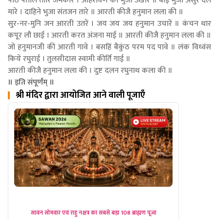
पैठि पताल तोरि जमकारे । अहिरावण की भुजा उखारे ॥ बाईं भुजा असुर दल
मारे । दाहिने भुजा संतजन तारे ॥ आरती कीजै हनुमान लला की ॥
सुर-नर-मुनि जन आरती उतरें । जय जय जय हनुमान उचारें ॥ कंचन थार
कपूर लौ छाई । आरती करत अंजना माई ॥ आरती कीजै हनुमान लला की ॥
जो हनुमानजी की आरती गावे । बसहिं बैकुंठ परम पद पावे ॥ लंक विध्वंस
किये रघुराई । तुलसीदास स्वामी कीर्ति गाई ॥
आरती कीजै हनुमान लला की । दुष्ट दलन रघुनाथ कला की ॥
॥ इति संपूर्णंम् ॥
श्री मंदिर द्वारा आयोजित आने वाली पूजाएँ
सावन सोमवार एवं राहु नक्षत्र का सबसे बड़ा 108 ब्राह्मण पूजा
सावन श