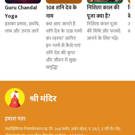
Guru Chandal
108 शनि देव के
निशिता काल की
शिव
Yoga
नाम
पूजा क्या है?
के 
इसका प्रभाव, अवधि,
क्या आप जानते हैं
निशिता काल पूजा
जाने
लाभ और उपाय जानें
शनि देव के 108 नामों
की विधि और फायदे
क्या
का रहस्य? जानिए
जानने के लिए पढ़ें।
इन नामों से कैसे पाएं
शनि देव की कृपा
और जीवन में सुख-
समृद्धि!
हमारा पता
फर्स्टप्रिंसिपल ऐप्सफॉरभारत प्रा. लि. 2nd फ्लोर, अर्बन वॉल्ट, नं. 29/1, 27वीं मेन रोड,