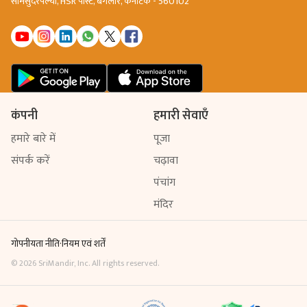
सोमसुंदरपल्या, HSR पोस्ट, बैंगलोर, कर्नाटक - 560102
कंपनी
हमारी सेवाएँ
हमारे बारे में
पूजा
संपर्क करें
चढ़ावा
पंचांग
मंदिर
गोपनीयता नीति
·
नियम एवं शर्तें
©
2026
SriMandir, Inc. All rights reserved.