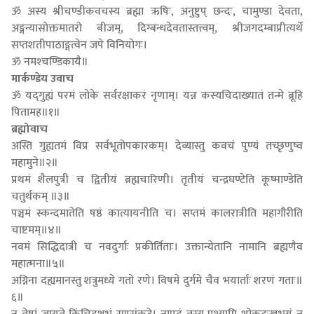
ॐ अस्य श्रीचण्डीकवचस्य ब्रह्मा ऋषिः, अनुष्टुप् छन्दः, चामुण्डा देवता,
अङ्गन्यासोक्तमातरो बीजम्, दिग्बन्धदेवतास्तत्त्वम्, श्रीजगदम्बाप्रीत्यर्थे
सप्तशतीपाठाङ्गत्वेन जपे विनियोगः।
ॐ नमश्‍चण्डिकायै॥
मार्कण्डेय उवाच
ॐ यद्‌गुह्यं परमं लोके सर्वरक्षाकरं नृणाम्। यन्न कस्यचिदाख्यातं तन्मे ब्रूहि
पितामह॥१॥
ब्रह्मोवाच
अस्ति गुह्यतमं विप्र सर्वभूतोपकारकम्। देव्यास्तु कवचं पुण्यं तच्छृणुष्व
महामुने॥२॥
प्रथमं शैलपुत्री च द्वितीयं ब्रह्मचारिणी। तृतीयं चन्द्रघण्टेति कूष्माण्डेति
चतुर्थकम् ॥३॥
पञ्चमं स्कन्दमातेति षष्ठं कात्यायनीति च। सप्तमं कालरात्रीति महागौरीति
चाष्टमम्॥४॥
नवमं सिद्धिदात्री च नवदुर्गाः प्रकीर्तिताः। उक्तान्येतानि नामानि ब्रह्मणैव
महात्मना॥५॥
अग्निना दह्यमानस्तु शत्रुमध्ये गतो रणे। विषमे दुर्गमे चैव भयार्ताः शरणं गताः॥
६॥