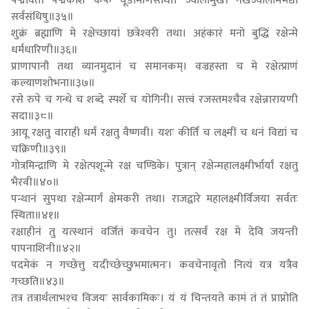
पद्मावती पद्मकोशे कफे चूडामणिस्तथा। ज्वालामुखी नखज्वालामभेद्या
सर्वसंधिषु॥३५॥
शुक्रं ब्रह्माणि मे रक्षेच्छायां छत्रेश्‍वरी तथा। अहंकारं मनो बुद्धिं रक्षेन्मे
धर्मधारिणी॥३६॥
प्राणापानौ तथा व्यानमुदानं च समानकम्। वज्रहस्ता च मे रक्षेत्प्राणं
कल्याणशोभना॥३७॥
रसे रुपे च गन्धे च शब्दे स्पर्शे च योगिनी। सत्त्वं रजस्तमश्‍चैव रक्षेन्नारायणी
सदा॥३८॥
आयू रक्षतु वाराही धर्मं रक्षतु वैष्णवी। यशः कीर्तिं च लक्ष्मीं च धनं विद्यां च
चक्रिणी॥३९॥
गोत्रमिन्द्राणि मे रक्षेत्पशून्मे रक्ष चण्डिके। पुत्रान् रक्षेन्महालक्ष्मीर्भार्यां रक्षतु
भैरवी॥४०॥
पन्थानं सुपथा रक्षेन्मार्गं क्षेमकरी तथा। राजद्वारे महालक्ष्मीर्विजया सर्वतः
स्थिता॥४१॥
रक्षाहीनं तु यत्स्थानं वर्जितं कवचेन तु। तत्सर्वं रक्ष मे देवि जयन्ती
पापनाशिनी॥४२॥
पदमेकं न गच्छेत्तु यदीच्छेच्छुभमात्मनः। कवचेनावृतो नित्यं यत्र यत्रैव
गच्छति॥४३॥
तत्र तत्रार्थलाभश्‍च विजयः सार्वकामिकः। यं यं चिन्तयते कामं तं तं प्राप्नोति