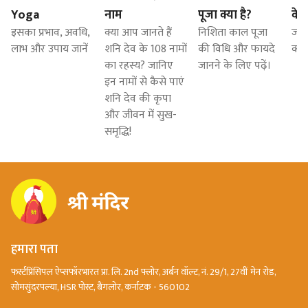
Yoga
नाम
पूजा क्या है?
के 
इसका प्रभाव, अवधि,
क्या आप जानते हैं
निशिता काल पूजा
जाने
लाभ और उपाय जानें
शनि देव के 108 नामों
की विधि और फायदे
क्या
का रहस्य? जानिए
जानने के लिए पढ़ें।
इन नामों से कैसे पाएं
शनि देव की कृपा
और जीवन में सुख-
समृद्धि!
हमारा पता
फर्स्टप्रिंसिपल ऐप्सफॉरभारत प्रा. लि. 2nd फ्लोर, अर्बन वॉल्ट, नं. 29/1, 27वीं मेन रोड,
सोमसुंदरपल्या, HSR पोस्ट, बैंगलोर, कर्नाटक - 560102