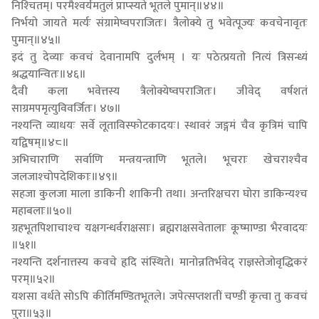
निश्‍चितम्। परमैश्‍वर्यमतुलं प्राप्स्यते भूतले पुमान्॥४४॥
निर्भयो जायते मर्त्यः संग्रामेष्वपराजितः। त्रैलोक्ये तु भवेत्पूज्यः कवचेनावृतः
पुमान्॥४५॥
इदं तु देव्याः कवचं देवानामपि दुर्लभम् । यः पठेत्प्रयतो नित्यं त्रिसन्ध्यं
श्रद्धयान्वितः॥४६॥
दैवी कला भवेत्तस्य त्रैलोक्येष्वपराजितः। जीवेद् वर्षशतं
साग्रमपमृत्युविवर्जितः। ४७॥
नश्यन्ति व्याधयः सर्वे लूताविस्फोटकादयः। स्थावरं जङ्गमं चैव कृत्रिमं चापि
यद्विषम्॥४८॥
अभिचाराणि सर्वाणि मन्त्रयन्त्राणि भूतले। भूचराः खेचराश्‍चैव
जलजाश्‍चोपदेशिकाः॥४९॥
सहजा कुलजा माला डाकिनी शाकिनी तथा। अन्तरिक्षचरा घोरा डाकिन्यश्‍च
महाबलाः॥५०॥
ग्रहभूतपिशाचाश्‍च यक्षगन्धर्वराक्षसाः। ब्रह्मराक्षसवेतालाः कूष्माण्डा भैरवादयः
॥५१॥
नश्यन्ति दर्शनात्तस्य कवचे हृदि संस्थिते। मानोन्नतिर्भवेद् राज्ञस्तेजोवृद्धिकरं
परम्॥५२॥
यशसा वर्धते सोऽपि कीर्तिमण्डितभूतले। जपेत्सप्तशतीं चण्डीं कृत्वा तु कवचं
पुरा॥५३॥