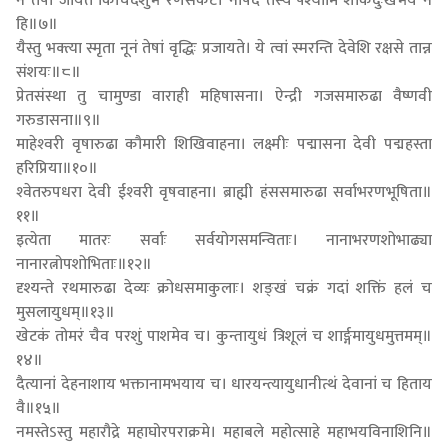
न तेषां जायते किंचिदशुभं रणसंकटे। नापदं तस्य पश्यामि शोकदुःखभयं न
हि॥७॥
यैस्तु भक्त्या स्मृता नूनं तेषां वृद्धिः प्रजायते। ये त्वां स्मरन्ति देवेशि रक्षसे तान्न
संशयः॥८॥
प्रेतसंस्था तु चामुण्डा वाराही महिषासना। ऐन्द्री गजसमारुढा वैष्णवी
गरुडासना॥९॥
माहेश्‍वरी वृषारुढा कौमारी शिखिवाहना। लक्ष्मीः पद्मासना देवी पद्महस्ता
हरिप्रिया॥१०॥
श्‍वेतरुपधरा देवी ईश्‍वरी वृषवाहना। ब्राह्मी हंससमारुढा सर्वाभरणभूषिता॥
११॥
इत्येता मातरः सर्वाः सर्वयोगसमन्विताः। नानाभरणशोभाढ्या
नानारत्नोपशोभिताः॥१२॥
दृश्यन्ते रथमारुढा देव्यः क्रोधसमाकुलाः। शङ्खं चक्रं गदां शक्तिं हलं च
मुसलायुधम्॥१३॥
खेटकं तोमरं चैव परशुं पाशमेव च। कुन्तायुधं त्रिशूलं च शार्ङ्गमायुधमुत्तमम्॥
१४॥
दैत्यानां देहनाशाय भक्तानामभयाय च। धारयन्त्यायुधानीत्थं देवानां च हिताय
वै॥१५॥
नमस्तेऽस्तु महारौद्रे महाघोरपराक्रमे। महाबले महोत्साहे महाभयविनाशिनि॥