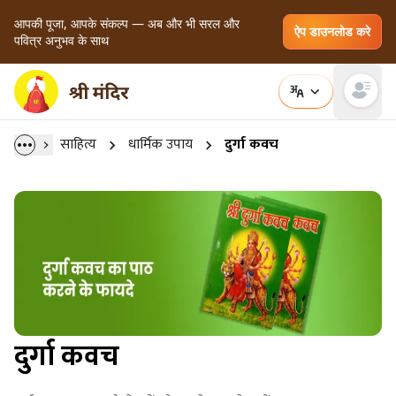
आपकी पूजा, आपके संकल्प — अब और भी सरल और
ऐप डाउनलोड करे
पवित्र अनुभव के साथ
Open main
साहित्य
धार्मिक उपाय
दुर्गा कवच
दुर्गा कवच