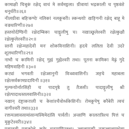
कामाक्षी चिबुकं रक्षेद् वाचं मे सर्वमङ्गला। ग्रीवायां भद्रकाली च पृष्ठवंशे
धनुर्धरी॥२६॥
नीलग्रीवा बहिःकण्ठे नलिकां नलकूबरी। स्कन्धयोः खङ्‍गिनी रक्षेद् बाहू मे
वज्रधारिणी॥२७॥
हस्तयोर्दण्डिनी रक्षेदम्बिका चाङ्गुलीषु च। नखाञ्छूलेश्‍वरी रक्षेत्कुक्षौ
रक्षेत्कुलेश्‍वरी॥२८॥
स्तनौ रक्षेन्महादेवी मनः शोकविनाशिनी। हृदये ललिता देवी उदरे
शूलधारिणी॥२९॥
नाभौ च कामिनी रक्षेद् गुह्यं गुह्येश्‍वरी तथा। पूतना कामिका मेढ्रं गुदे
महिषवाहिनी ॥३०॥
कट्यां भगवती रक्षेज्जानुनी विन्ध्यवासिनी। जङ्घे महाबला
रक्षेत्सर्वकामप्रदायिनी ॥३१॥
गुल्फयोर्नारसिंही च पादपृष्ठे तु तैजसी। पादाङ्गुलीषु श्री
रक्षेत्पादाधस्तलवासिनी॥३२॥
नखान् दंष्ट्राकराली च केशांश्‍चैवोर्ध्वकेशिनी। रोमकूपेषु कौबेरी त्वचं
वागीश्‍वरी तथा॥३३॥
रक्तमज्जावसामांसान्यस्थिमेदांसि पार्वती। अन्त्राणि कालरात्रिश्‍च पित्तं च
मुकुटेश्‍वरी॥३४॥