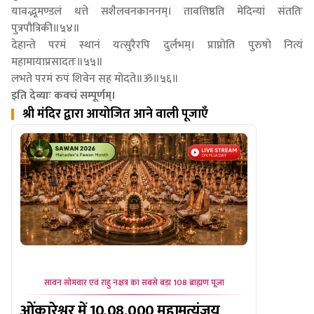
यावद्भूमण्डलं धत्ते सशैलवनकाननम्। तावत्तिष्ठति मेदिन्यां संततिः
पुत्रपौत्रिकी॥५४॥
देहान्ते परमं स्थानं यत्सुरैरपि दुर्लभम्। प्राप्नोति पुरुषो नित्यं
महामायाप्रसादतः॥५५॥
लभते परमं रुपं शिवेन सह मोदते॥ॐ॥५६॥
इति देव्याः कवचं सम्पूर्णम्।
श्री मंदिर द्वारा आयोजित आने वाली पूजाएँ
सावन सोमवार एवं राहु नक्षत्र का सबसे बड़ा 108 ब्राह्मण पूजा
सावन ग्रहण क
ओंकारेश्वर में 10,08,000 महामृत्युंजय