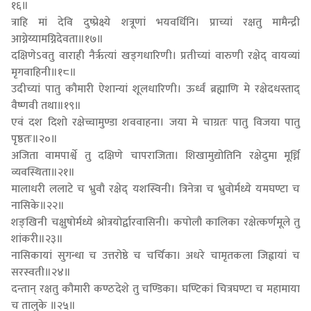
१६॥
त्राहि मां देवि दुष्प्रेक्ष्ये शत्रूणां भयवर्धिनि। प्राच्यां रक्षतु मामैन्द्री
आग्नेय्यामग्निदेवता॥१७॥
दक्षिणेऽवतु वाराही नैर्ऋत्यां खड्गधारिणी। प्रतीच्यां वारुणी रक्षेद् वायव्यां
मृगवाहिनी॥१८॥
उदीच्यां पातु कौमारी ऐशान्यां शूलधारिणी। ऊर्ध्वं ब्रह्माणि मे रक्षेदधस्ताद्
वैष्णवी तथा॥१९॥
एवं दश दिशो रक्षेच्चामुण्डा शववाहना। जया मे चाग्रतः पातु विजया पातु
पृष्ठतः॥२०॥
अजिता वामपार्श्वे तु दक्षिणे चापराजिता। शिखामुद्योतिनि रक्षेदुमा मूर्ध्नि
व्यवस्थिता॥२१॥
मालाधरी ललाटे च भ्रुवौ रक्षेद् यशस्विनी। त्रिनेत्रा च भ्रुवोर्मध्ये यमघण्टा च
नासिके॥२२॥
शङ्खिनी चक्षुषोर्मध्ये श्रोत्रयोर्द्वारवासिनी। कपोलौ कालिका रक्षेत्कर्णमूले तु
शांकरी॥२३॥
नासिकायां सुगन्धा च उत्तरोष्ठे च चर्चिका। अधरे चामृतकला जिह्वायां च
सरस्वती॥२४॥
दन्तान् रक्षतु कौमारी कण्ठदेशे तु चण्डिका। घण्टिकां चित्रघण्टा च महामाया
च तालुके ॥२५॥