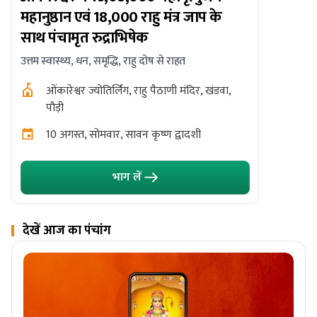
ग्रहण पक
महानुष्ठान एवं 18,000 राहु मंत्र जाप के
एवं काश
साथ पंचामृत रुद्राभिषेक
पितृ दोष शां
उत्तम स्वास्थ्य, धन, समृद्धि, राहु दोष से राहत
पिशाच
ओंकारेश्वर ज्योतिर्लिंग, राहु पैठाणी मंदिर, खंडवा,
पौड़ी
12 अग
10 अगस्त, सोमवार, सावन कृष्ण द्वादशी
भाग लें
देखें आज का पंचांग