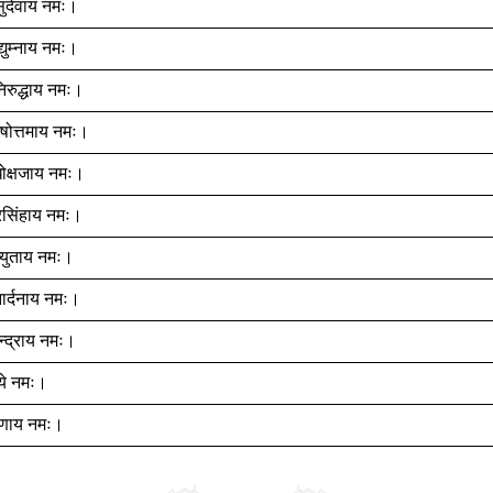
सुदेवाय नमः।
द्युम्नाय नमः।
िरुद्धाय नमः।
रुषोत्तमाय नमः।
धोक्षजाय नमः।
ारसिंहाय नमः।
्युताय नमः।
ार्दनाय नमः।
ेन्द्राय नमः।
ये नमः।
ष्णाय नमः।