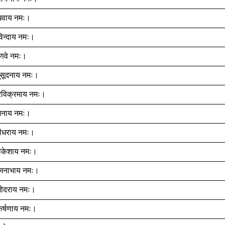
ाधवाय नमः।
विन्दाय नमः।
ष्णवे नमः।
धुसूदनाय नमः।
रिविक्रमाय नमः।
ामनाय नमः।
्रीधराय नमः।
षीकेशाय नमः।
द्मनाभाय नमः।
ामोदराय नमः।
कर्षणाय नमः।