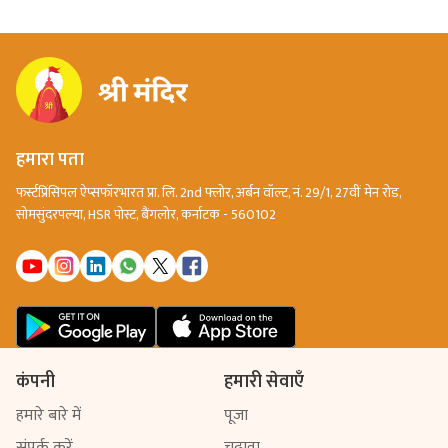
हमारा पता
फर्स्टप्रिंसिपल ऐप्सफॉरभारत प्रा. लि. 2nd फ्लोर, अर्बन वॉल्ट, नं. 29/1, 27वीं मेन रोड,
सोमसुंदरपल्या, HSR पोस्ट, बैंगलोर, कर्नाटक - 560102
कंपनी
हमारी सेवाएँ
हमारे बारे में
पूजा
संपर्क करें
चढ़ावा