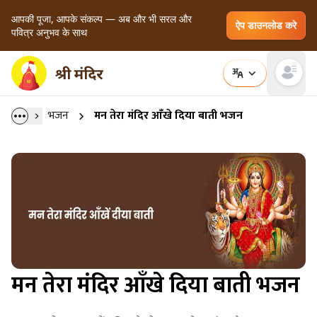
आपकी पूजा, आपके संकल्प — अब और भी सरल और
ऐप डाउनलोड करे
पवित्र अनुभव के साथ
Open main
भजन
मन तेरा मंदिर आँखे दिया बाती भजन
मन तेरा मंदिर आँखे दिया बाती भजन