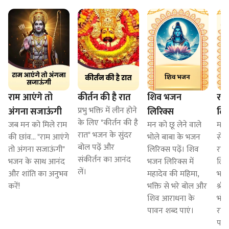
राम आएंगे तो
कीर्तन की है रात
शिव भजन
रा
प्रभु भक्ति में लीन होने
अंगना सजाऊंगी
लिरिक्स
लिर
के लिए "कीर्तन की है
जब मन को मिले राम
मन को छू लेने वाले
मन क
रात" भजन के सुंदर
की छांव... "राम आएंगे
भोले बाबा के भजन
से 
बोल पढ़ें और
तो अंगना सजाऊंगी"
लिरिक्स पढ़ें। शिव
राध
संकीर्तन का आनंद
भजन के साथ आनंद
भजन लिरिक्स में
लिरि
लें।
और शांति का अनुभव
महादेव की महिमा,
भजन
करें!
भक्ति से भरे बोल और
श्रीक
शिव आराधना के
भरे
पावन शब्द पाएं।
राध
पाव