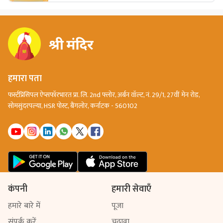
हमारा पता
फर्स्टप्रिंसिपल ऐप्सफॉरभारत प्रा. लि. 2nd फ्लोर, अर्बन वॉल्ट, नं. 29/1, 27वीं मेन रोड,
सोमसुंदरपल्या, HSR पोस्ट, बैंगलोर, कर्नाटक - 560102
कंपनी
हमारी सेवाएँ
हमारे बारे में
पूजा
संपर्क करें
चढ़ावा