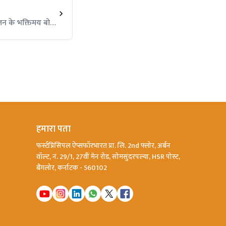
भजन के भक्तिमय बोल
ंकीर्तन में लीन हों।
ि और भक्ति की
हमारा पता
फर्स्टप्रिंसिपल ऐप्सफॉरभारत प्रा. लि. 2nd फ्लोर, अर्बन
वॉल्ट, नं. 29/1, 27वीं मेन रोड, सोमसुंदरपल्या, HSR पोस्ट,
बैंगलोर, कर्नाटक - 560102