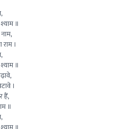
,
 श्याम ॥
ो नाम,
ा राम ।
,
 श्याम ॥
ढ़ावे,
टावे ।
हैं,
काम ॥
,
 श्याम ॥