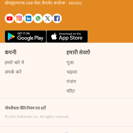
सोमसुंदरपल्या, HSR पोस्ट, बैंगलोर, कर्नाटक - 560102
कंपनी
हमारी सेवाएँ
हमारे बारे में
पूजा
संपर्क करें
चढ़ावा
पंचांग
मंदिर
गोपनीयता नीति
·
नियम एवं शर्तें
©
2026
SriMandir, Inc. All rights reserved.