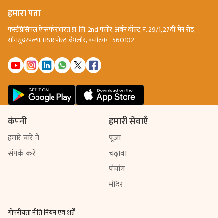
हमारा पता
फर्स्टप्रिंसिपल ऐप्सफॉरभारत प्रा. लि. 2nd फ्लोर, अर्बन वॉल्ट, नं. 29/1, 27वीं मेन रोड,
सोमसुंदरपल्या, HSR पोस्ट, बैंगलोर, कर्नाटक - 560102
कंपनी
हमारी सेवाएँ
हमारे बारे में
पूजा
संपर्क करें
चढ़ावा
पंचांग
मंदिर
गोपनीयता नीति
·
नियम एवं शर्तें