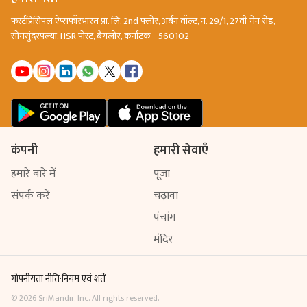
फर्स्टप्रिंसिपल ऐप्सफॉरभारत प्रा. लि. 2nd फ्लोर, अर्बन वॉल्ट, नं. 29/1, 27वीं मेन रोड,
सोमसुंदरपल्या, HSR पोस्ट, बैंगलोर, कर्नाटक - 560102
कंपनी
हमारी सेवाएँ
हमारे बारे में
पूजा
संपर्क करें
चढ़ावा
पंचांग
मंदिर
गोपनीयता नीति
·
नियम एवं शर्तें
©
2026
SriMandir, Inc. All rights reserved.